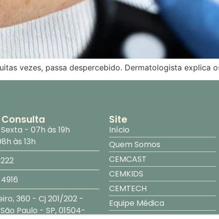
uitas vezes, passa despercebido. Dermatologista explica o
 Consulta
Site
Sexta - 07h às 19h
Início
8h às 13h
Quem Somos
CEMCAST
0222
CEMKIDS
-4916
CEMTECH
iro, 360 - Cj 201/202 -
Equipe Médica
 São Paulo - SP, 01504-
Especialidades