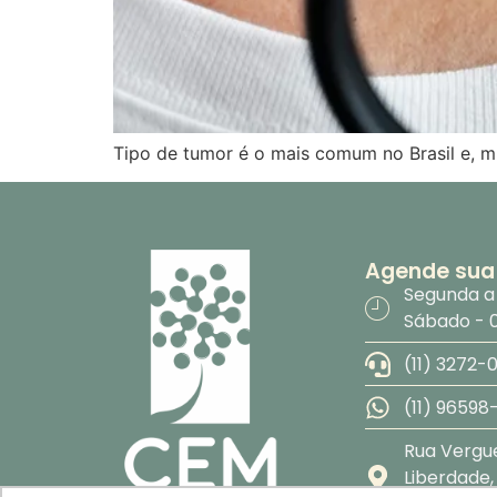
Tipo de tumor é o mais comum no Brasil e, m
Agende sua
Segunda a 
Sábado - 0
(11) 3272-
(11) 96598
Rua Vergue
Liberdade,