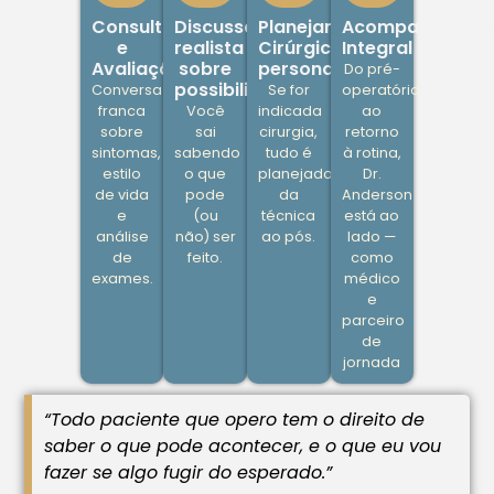
Consulta
Discussão
Planejamento
Acompanhamen
e
realista
Cirúrgico
Integral
Avaliação
sobre
personalizado
Do pré-
possibilidades
Conversa
Se for
operatório
franca
Você
indicada
ao
sobre
sai
cirurgia,
retorno
sintomas,
sabendo
tudo é
à rotina,
estilo
o que
planejado:
Dr.
de vida
pode
da
Anderson
e
(ou
técnica
está ao
análise
não) ser
ao pós.
lado —
de
feito.
como
exames.
médico
e
parceiro
de
jornada
“Todo paciente que opero tem o direito de
saber o que pode acontecer, e o que eu vou
fazer se algo fugir do esperado.”