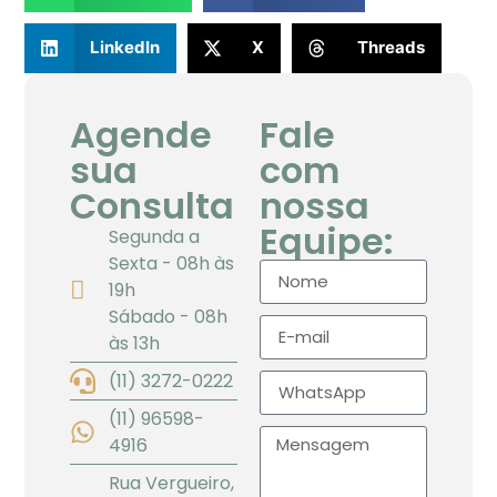
LinkedIn
X
Threads
Agende
Fale
sua
com
Consulta
nossa
Equipe:
Segunda a
Sexta - 08h às
19h
Sábado - 08h
às 13h
(11) 3272-0222
(11) 96598-
4916
Rua Vergueiro,